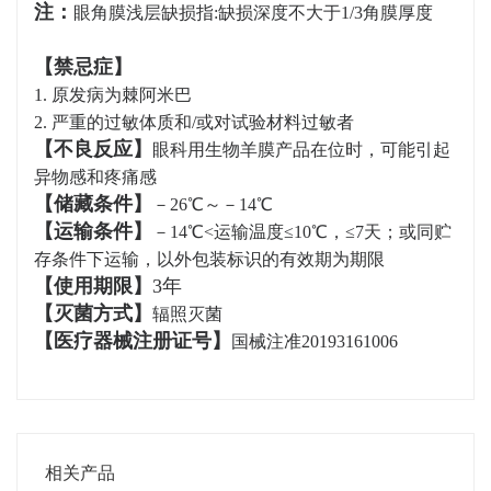
注：
眼角膜浅层缺损指:缺损深度不大于1/3角膜厚度
【禁忌症】
1. 原发病为棘阿米巴
2. 严重的过敏
体质和/或对试验材料过敏者
【不良反应】
眼科用生物羊膜产品在位时，可能引起
异物感和疼痛感
【储藏条件】
－26℃～－14℃
【运输条件】
－14℃<运输温度≤10℃，≤7天；或同贮
存条件下运输，以外包装标识的有效期为期限
【使用期限】
3年
【灭菌方式】
辐照灭菌
【医疗器械注册证号】
国械注准20193161006
相关产品