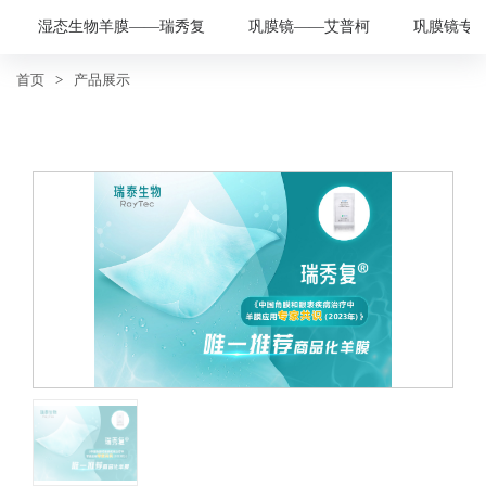
湿态生物羊膜——瑞秀复
巩膜镜——艾普柯
巩膜镜专
首页
>
产品展示