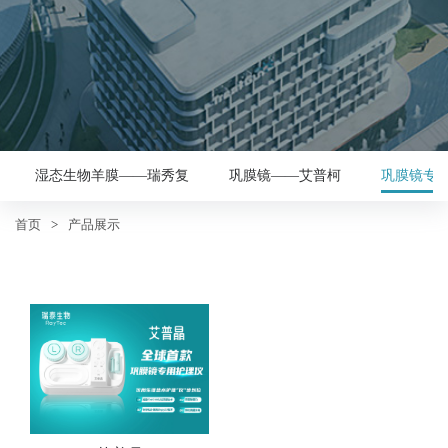
湿态生物羊膜——瑞秀复
巩膜镜——艾普柯
巩膜镜专
首页
>
产品展示